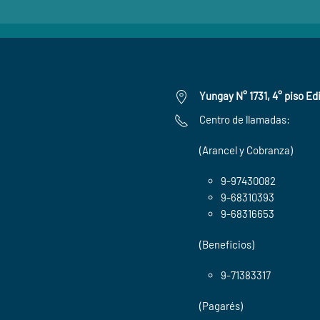
Yungay N° 1731, 4° piso Edi
Centro de llamadas:
(Arancel y Cobranza)
9-97430082
9-68310393
9-68316653
(Beneficios)
9-71383317
(Pagarés)