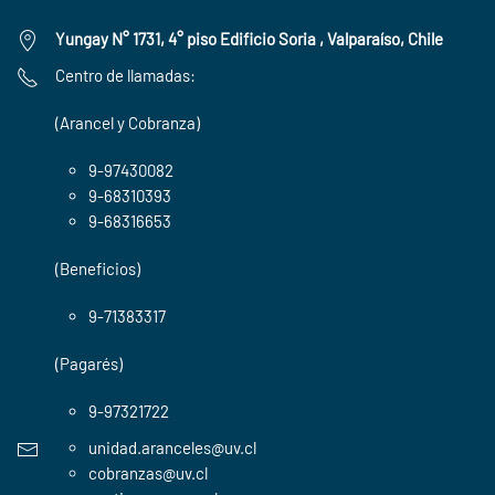
Yungay N° 1731, 4° piso Edificio Soria , Valparaíso, Chile
Centro de llamadas:
(Arancel y Cobranza)
9-97430082
9-68310393
9-68316653
(Beneficios)
9-71383317
(Pagarés)
9-97321722
unidad.aranceles@uv.cl
cobranzas@uv.cl