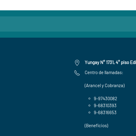
Yungay N° 1731, 4° piso Edi
Centro de llamadas:
(Arancel y Cobranza)
9-97430082
9-68310393
9-68316653
(Beneficios)