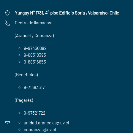
Yungay N° 1731, 4° piso Edificio Soria , Valparaíso, Chile
Centro de llamadas:
(Arancel y Cobranza)
9-97430082
9-68310393
9-68316653
(Beneficios)
9-71383317
(Pagarés)
9-97321722
unidad.aranceles@uv.cl
cobranzas@uv.cl